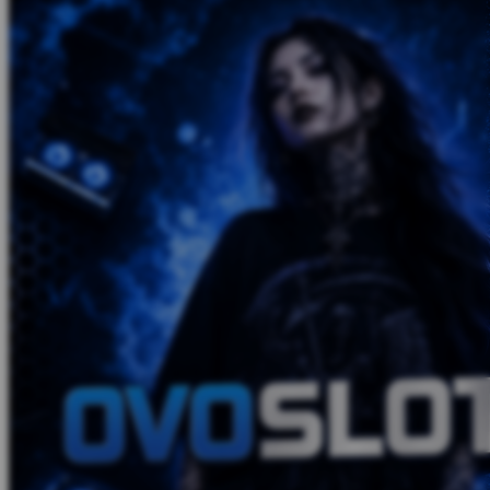
Trunki
Tutti Bambini
Twistshake
TY Toys
U
V
Veja
Vitaflow
Vtech
W
Waterland