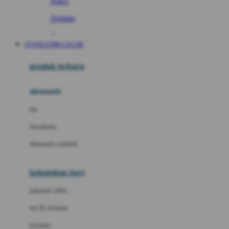
Asics
Aveeno
Awan
OVOSLOT88 GACOR
Azetabio
produk terbaru
B
aksesoris
Baabaasheepz
tas
Babiators
kacamata
Baby Dove
aksesoris rambut
Baby Jogger
Baby Rovega
kebutuhan bayi
Babybee
pakaian tidur
Banana Boat
set & terusan
Banz
piyama