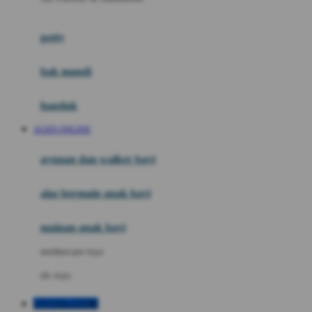
Mimi & Lula
potty
Mini Monkey
Moby
bak mandi
Momami
handuk
Mothercare
AGEN ONLINE
Mustela
ayunan dan walker bayi
My Buddy Tag
My K
alas bermain anak bayi
N
mainan anak bayi
Naif
mothercare toys
Nike
elc toys
Nordic Natural
OVOSLOT88