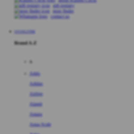
about Kanmo Circle
gift registry
store finder
contact us
OVOSLOT88
Brand A-Z
A
Addo
Adidas
Airfree
Alamii
Amara
Aqua Scale